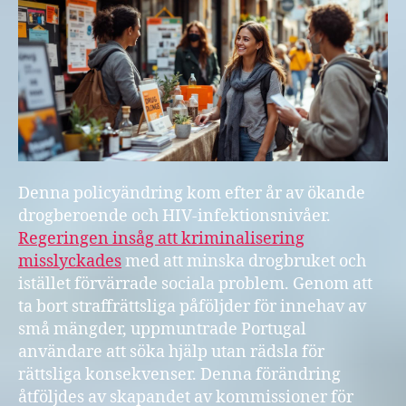
Denna policyändring kom efter år av ökande
drogberoende och HIV-infektionsnivåer.
Regeringen insåg att kriminalisering
misslyckades
med att minska drogbruket och
istället förvärrade sociala problem. Genom att
ta bort straffrättsliga påföljder för innehav av
små mängder, uppmuntrade Portugal
användare att söka hjälp utan rädsla för
rättsliga konsekvenser. Denna förändring
åtföljdes av skapandet av kommissioner för