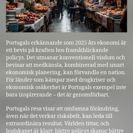
Portugals erkännande som 2025 års ekonomi är
ett bevis på kraften hos framåtblickande
policys. Det utmanar konventionell visdom och
bevisar att medkänsla, kombinerad med smart
ekonomisk planering, kan förvandla en nation.
För länder som kämpar med drogkriser och
ekonomisk osäkerhet är Portugals exempel inte
bara inspirerande – det är genomförbart.
Portugals resa visar att omfamna förändring,
även när det verkar riskabelt, kan leda till
extraordinära resultat. Världen tittar, och
budskapet är klart: bättre policys skapar bättre