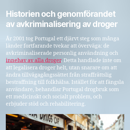
Historien och genomförandet
av avkriminalisering av droger
År 2001 tog Portugal ett djärvt steg som många
länder fortfarande tvekar att överväga: de
avkriminaliserade personlig användning och
innehav av alla droger
. Detta handlade inte om
att legalisera droger helt, utan snarare om att
ändra tillvägagångssättet från straffrättslig
bestraffning till folkhälsa. Istället för att fängsla
användare, behandlar Portugal drogbruk som
ett medicinskt och socialt problem, och
erbjuder stöd och rehabilitering.