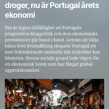
droger, nu är Portugal årets
ekonomi
Det är ingen tillfällighet att Portugals
progressiva drogpolitik och dess ekonomiska
prestationer går hand i hand. Genom att välja
hälsa över bestraffning skapade Portugal ett
mer inkluderande samhälle där individer kan
blomstra. Denna sociala grund lade vägen för
en ekonomisk boom som har fångat global
uppmärksamhet.