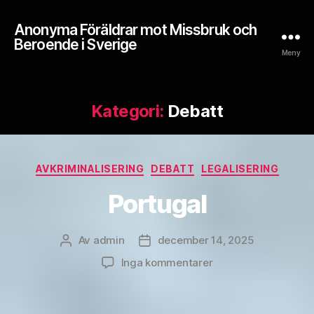
Anonyma Föräldrar mot Missbruk och
Beroende i Sverige
Meny
Kategori:
Debatt
Kategorier
AVKRIMINALISERING
DEBATT
LEGALISERING
Portugal
Av
admin
december 14, 2025
Inläggsförfattare
Inläggsdatum
till
Inga kommentarer
Portugal