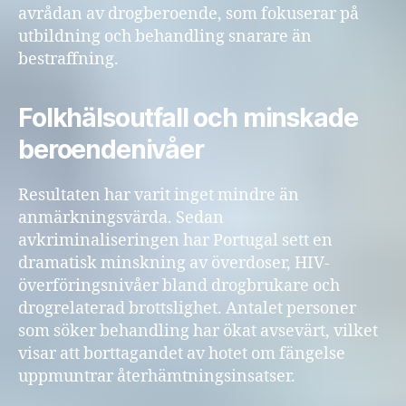
avrådan av drogberoende, som fokuserar på
utbildning och behandling snarare än
bestraffning.
Folkhälsoutfall och minskade
beroendenivåer
Resultaten har varit inget mindre än
anmärkningsvärda. Sedan
avkriminaliseringen har Portugal sett en
dramatisk minskning av överdoser, HIV-
överföringsnivåer bland drogbrukare och
drogrelaterad brottslighet. Antalet personer
som söker behandling har ökat avsevärt, vilket
visar att borttagandet av hotet om fängelse
uppmuntrar återhämtningsinsatser.