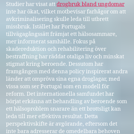
Studier har visat att
drogbruk bland ungdomar
inte har ökat, vilket motbevisar farhågor om att
avkriminalisering skulle leda till utbrett
missbruk. Istället har Portugals
tillvägagångssätt främjat ett hälsosammare,
mer informerat samhälle. Fokus på
skadereduktion och rehabilitering över
bestraffning har räddat otaliga liv och minskat
stigmat kring beroende. Dessutom har
framgången med denna policy inspirerat andra
länder att ompröva sina egna droglagar, med
vissa som ser Portugal som en modell för
reform. Det internationella samfundet har
börjat erkänna att behandling av beroende som
ett hälsoproblem snarare än ett brottsligt kan
leda till mer effektiva resultat. Detta
perspektivskifte är avgörande, eftersom det
inte bara adresserar de omedelbara behoven