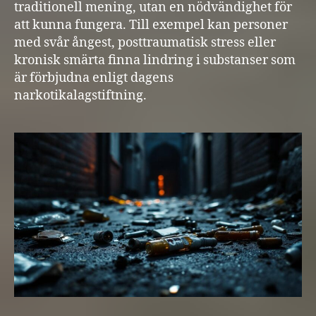
traditionell mening, utan en nödvändighet för
att kunna fungera. Till exempel kan personer
med svår ångest, posttraumatisk stress eller
kronisk smärta finna lindring i substanser som
är förbjudna enligt dagens
narkotikalagstiftning.