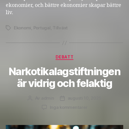
ekonomier, och bättre ekonomier skapar bättre
liv.
Ekonomi
,
Portugal
,
Tillväxt
Etiketter
Kategorier
DEBATT
Narkotikalagstiftningen
är vidrig och felaktig
Av
admin
augusti 10, 2025
Inläggsförfattare
Inläggsdatum
till
Inga kommentarer
Narkotikalagstiftnin
är
vidrig