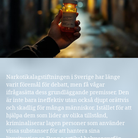
Narkotikalagstiftningen i Sverige har länge
varit föremål för debatt, men få vågar
ifrågasätta dess grundläggande premisser. Den
är inte bara ineffektiv utan också djupt orättvis
och skadlig för många människor. Istället för att
hjälpa dem som lider av olika tillstånd,
kriminaliserar lagen personer som använder
vissa substanser för att hantera sina