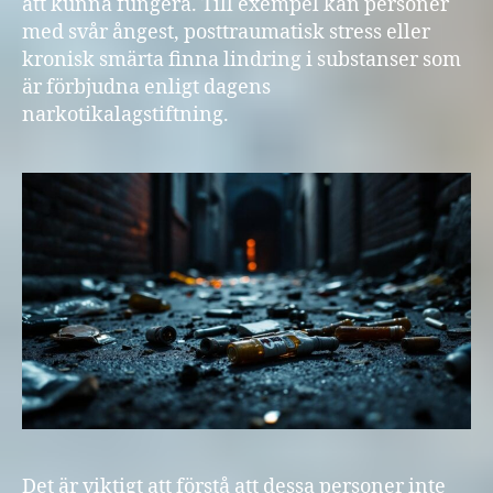
att kunna fungera. Till exempel kan personer
med svår ångest, posttraumatisk stress eller
kronisk smärta finna lindring i substanser som
är förbjudna enligt dagens
narkotikalagstiftning.
Det är viktigt att förstå att dessa personer inte