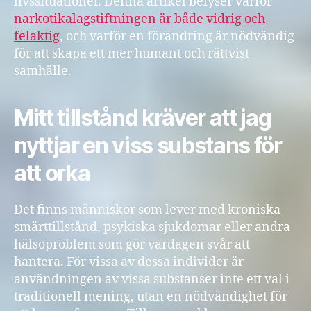
livssituationer. Denna artikel belyser varför
narkotikalagstiftningen är både vidrig och
felaktig
, och varför en förändring är nödvändig
för att skapa ett mer humant och rättvist
samhälle.
Mitt tillstånd kräver att jag
nyttjar en viss substans för
att orka
Det finns människor som lever med kroniska
smärttillstånd, psykiska sjukdomar eller andra
hälsoproblem som gör vardagen svår att
hantera. För vissa av dessa individer är
användningen av vissa substanser inte ett val i
traditionell mening, utan en nödvändighet för