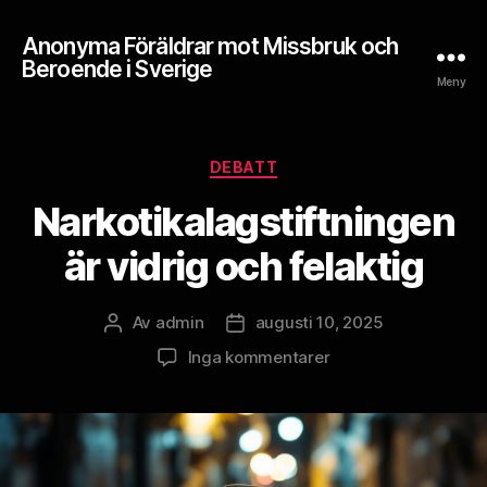
Anonyma Föräldrar mot Missbruk och
Beroende i Sverige
Meny
Kategorier
DEBATT
Narkotikalagstiftningen
är vidrig och felaktig
Av
admin
augusti 10, 2025
Inläggsförfattare
Inläggsdatum
till
Inga kommentarer
Narkotikalagstiftnin
är
vidrig
och
felaktig