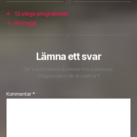
←
12 stegs programmet
→
Portugal
Lämna ett svar
Din e-postadress kommer inte publiceras.
Obligatoriska fält är märkta
*
Kommentar
*